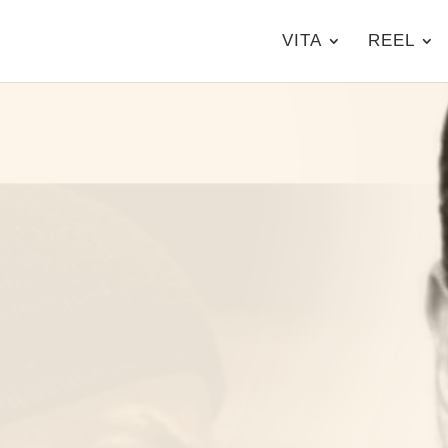
VITA
REEL