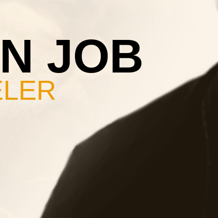
N JOB
ELER